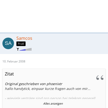
Samcos
Profi
10. Februar 2008
Zitat
Original geschrieben von phoenixtr
hallo handytick, einpaar kurze fragen auch von mir...
- wieviele verträge sind pro person bei telekom generell
zugelassen?
Alles anzeigen
ich habe einen studenten vertrag laufen (wird benutzt),