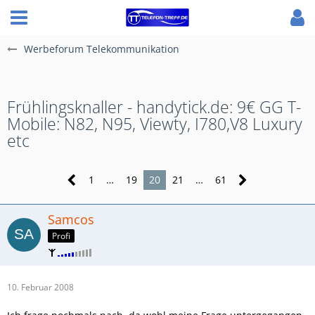
Werbeforum Telekommunikation
Frühlingsknaller - handytick.de: 9€ GG T-
Mobile: N82, N95, Viewty, I780,V8 Luxury
etc
1
…
19
20
21
…
61
Samcos
Profi
10. Februar 2008