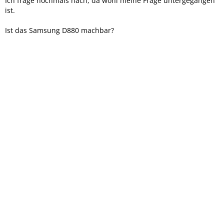
Ich frage nochmals nach, da wohl meine Frage untergegangen
ist.
Ist das Samsung D880 machbar?