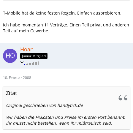
meinste es könnte probleme beim 2. geben?)
T-Mobile hat da keine festen Regeln. Einfach ausprobieren.
danke!
Ich habe momentan 11 Verträge. Einen Teil privat und anderen
Teil auf mein Gewerbe.
Hoan
Junior Mitglied
10. Februar 2008
Zitat
Original geschrieben von handytick.de
Wir haben die Fixkosten und Preise im ersten Post benannt.
Ihr müsst nicht bestellen, wenn ihr mißtrauisch seid.