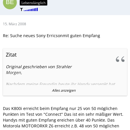
Lebenslänglich
15. März 2008
Re: Suche neues Sony Erricsonmit guten Empfang
Zitat
Original geschrieben von Strahler
Morgen,
Nachdem meine Freundin heute ihr Handy versenkt hat
(Sony K750i).
Alles anzeigen
Suche ich jetzt ein neues Handy für Sie.
Es sollte
Das K800i erreicht beim Empfang nur 25 von 50 möglichen
1. einen Guten Empfang haben (sie wohnt in nen
Punkten im Test von "Connect" Das ist ein sehr mäßiger Wert.
schwachen Gebiet hat aber empfang von einen E-GSM O²
Handys mit guten Empfang ereichen über 40 Punkte. Das
Sender)
Motorola MOTORORKR Z6 erreicht z.B. 48 von 50 möglichen