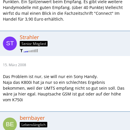
2. mindestens 2 MPix Kamera
Punkten. Ein Spitzenwert beim Empfang. Es gibt viele weitere
3. ne Musikfunktion
Handymodelle mit guten Empfang. (über 40 Punkte) Vielleicht
wirfst du mal einen Blick in die Fachzeitschrift "Connect" Im
Preis bis 200€
Handel für 3,90 Euro erhältlich.
Hab mir jetzt schon das K800i mal angesehen, weil das
bekommst man schon unter 200€ aber da weiß ich nicht die
Strahler
der Empfang so ist. Weil der Empfang ist das wichtigste.
Senior Mitglied
Hoffe ihr könnt mir weiterhelfen.
15. März 2008
Das Problem ist nur, sie will nur ein Sony Handy.
Naja das K800i hat ja nur so ein schlechtes Ergebnis
bekommen, weil der UMTS empfang nicht so gut sein soll. Das
wäre ja hier egal. Hauptsache GSM ist gut oder auf der höhe
vom K750i
bernbayer
Lebenslänglich