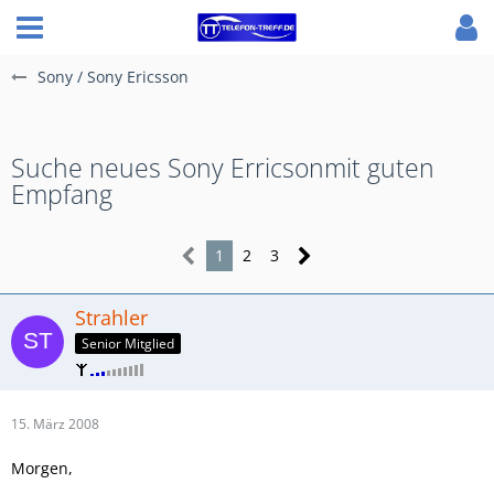
Sony / Sony Ericsson
Suche neues Sony Erricsonmit guten
Empfang
1
2
3
Strahler
Senior Mitglied
15. März 2008
Morgen,