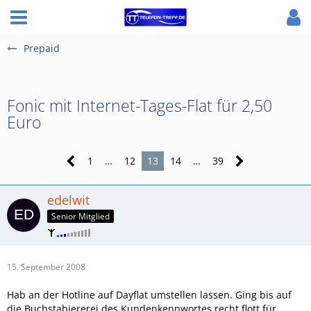
Prepaid
Fonic mit Internet-Tages-Flat für 2,50
Euro
1
…
12
13
14
…
39
edelwit
Senior Mitglied
15. September 2008
Hab an der Hotline auf Dayflat umstellen lassen. Ging bis auf
die Buchstabiererei des Kundenkennwortes recht flott für