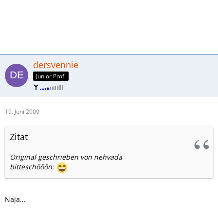
dersvennie
Junior Profi
19. Juni 2009
Zitat
Original geschrieben von nehvada
bitteschööön:
Naja...