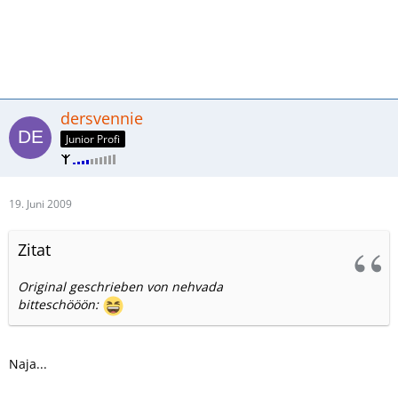
dersvennie
Junior Profi
19. Juni 2009
Zitat
Original geschrieben von nehvada
bitteschööön:
Naja...