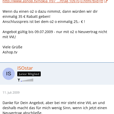
http://www.ashop.tv/nokia_n97_…rtrag.10970,0.html?bid=tt
Wenn du einen o2 o dazu nimmst, dann würden wir dir
einmalig 35 € Rabatt geben!
Anschlusspreis ist bei dem o2 o einmalig 25,- € !
Angebot gültig bis 09.07.2009 - nur mit o2 o Neuvertrag nicht
mit VVL!
Viele Grüße
Ashop.tv
ISOstar
Junior Mitglied
11. Juli 2009
Danke für Dein Angebot, aber bei mir steht eine VVL an und
deshalb macht das für mich wenig Sinn, wenn ich jetzt einen
Neuvertrag abschließe.