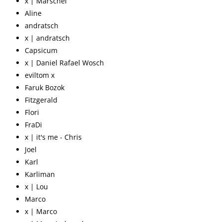
x | Marschel
Aline
andratsch
x | andratsch
Capsicum
x | Daniel Rafael Wosch
eviltom x
Faruk Bozok
Fitzgerald
Flori
FraDi
x | it's me - Chris
Joel
Karl
Karliman
x | Lou
Marco
x | Marco