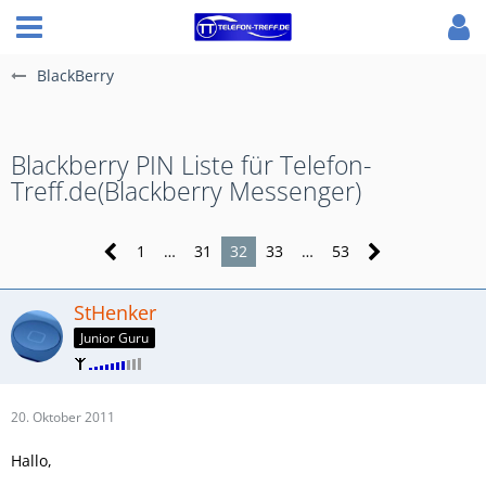
BlackBerry
Blackberry PIN Liste für Telefon-
Treff.de(Blackberry Messenger)
1
…
31
32
33
…
53
StHenker
Junior Guru
20. Oktober 2011
Hallo,