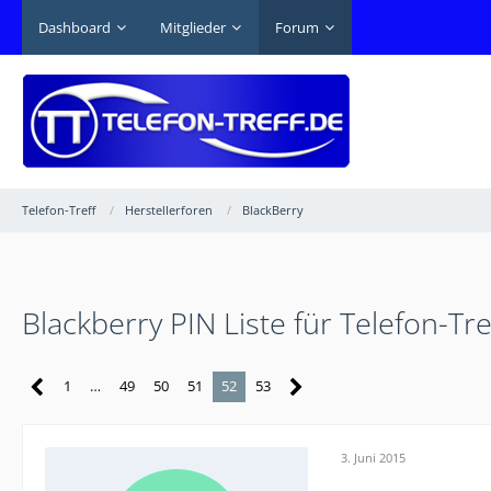
Dashboard
Mitglieder
Forum
Telefon-Treff
Herstellerforen
BlackBerry
Blackberry PIN Liste für Telefon-Tr
1
…
49
50
51
52
53
3. Juni 2015