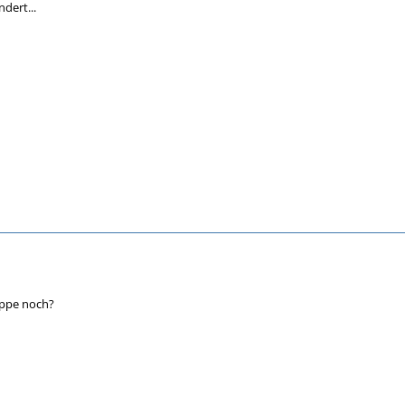
dert...
ruppe noch?