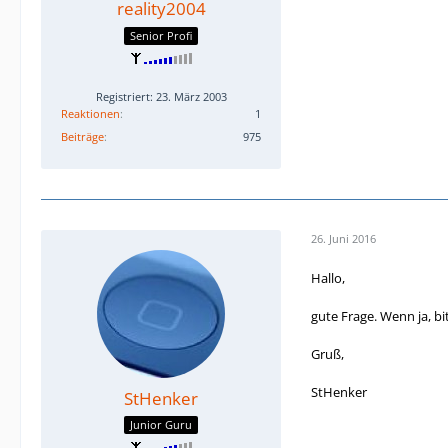
reality2004
Senior Profi
Registriert: 23. März 2003
Reaktionen
1
Beiträge
975
26. Juni 2016
Hallo,
gute Frage. Wenn ja, b
Gruß,
StHenker
StHenker
Junior Guru