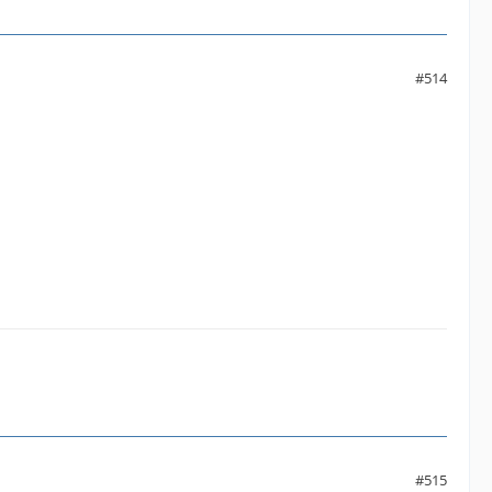
#514
#515