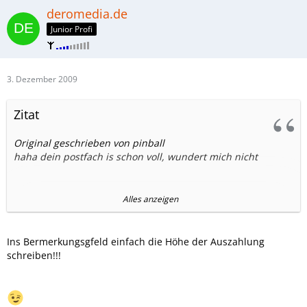
deromedia.de
Junior Profi
3. Dezember 2009
Zitat
Original geschrieben von pinball
haha dein postfach is schon voll, wundert mich nicht
was bzw. wie muss ich denn bestellen, wenn ich die
Alles anzeigen
auszahlung will?
wann erfolgt die auszahlung ?
Ins Bermerkungsgfeld einfach die Höhe der Auszahlung
schreiben!!!
gibts noch als student rabatt bei mobilcom?
thx, super job den ihr macht