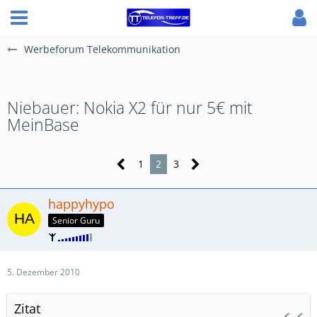
Werbeforum Telekommunikation
Niebauer: Nokia X2 für nur 5€ mit
MeinBase
1
2
3
happyhypo
Senior Guru
5. Dezember 2010
Zitat