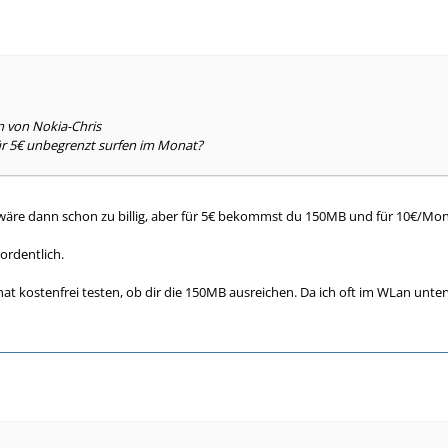
n von Nokia-Chris
ür 5€ unbegrenzt surfen im Monat?
 wäre dann schon zu billig, aber für 5€ bekommst du 150MB und für 10€/M
 ordentlich.
at kostenfrei testen, ob dir die 150MB ausreichen. Da ich oft im WLan unt