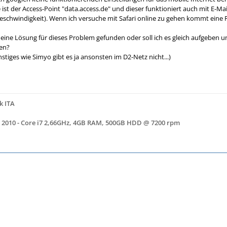
st der Access-Point "data.access.de" und dieser funktioniert auch mit E-Mai
schwindigkeit). Wenn ich versuche mit Safari online zu gehen kommt eine 
eine Lösung für dieses Problem gefunden oder soll ich es gleich aufgeben 
en?
stiges wie Simyo gibt es ja ansonsten im D2-Netz nicht...)
k ITA
 2010 - Core i7 2,66GHz, 4GB RAM, 500GB HDD @ 7200 rpm