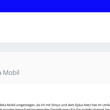
a Mobil
 Edeka Mobil umgestiegen, da ich mit Simyo und dem Eplus-Netz hier im Um
h googlen keine funktionierenden Einstellungen für das mobile Internet bei