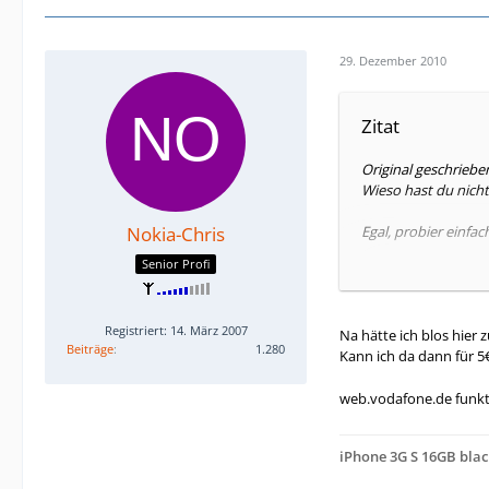
29. Dezember 2010
Zitat
Original geschriebe
Wieso hast du nicht 
Nokia-Chris
Egal, probier einfa
Senior Profi
Auf den ersten Blic
konfigurieren ;).
Registriert: 14. März 2007
Na hätte ich blos hier
Wenn also die Vodaf
Beiträge
1.280
Kann ich da dann für 
web.vodafone.de funkt
iPhone 3G S 16GB blac