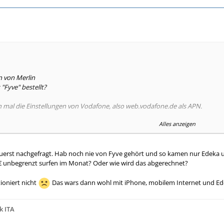
n von Merlin
"Fyve" bestellt?
ch mal die Einstellungen von Vodafone, also web.vodafone.de als APN.
Alles anzeigen
k scheint es, dass EdekaMobil nur den Zugang über Proxy zulässt. Ein HTTP-Pr
 zuerst nachgefragt. Hab noch nie von Fyve gehört und so kamen nur Edeka u
one-Internet-Einstellungen nicht funktionieren, hast du schlechte Karten.
5€ unbegrenzt surfen im Monat? Oder wie wird das abgerechnet?
ioniert nicht
Das wars dann wohl mit iPhone, mobilem Internet und E
k ITA