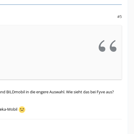
#5
oxy lässt sich allerdings im iPhone nicht
nd BILDmobil in die engere Auswahl. Wie sieht das bei Fyve aus?
deka-Mobil