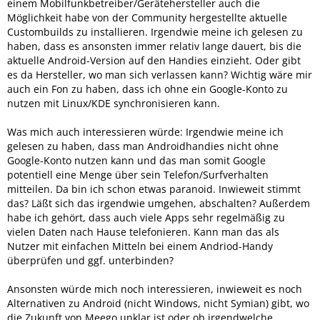
einem Mobilfunkbetreiber/Gerätehersteller auch die
Möglichkeit habe von der Community hergestellte aktuelle
Custombuilds zu installieren. Irgendwie meine ich gelesen zu
haben, dass es ansonsten immer relativ lange dauert, bis die
aktuelle Android-Version auf den Handies einzieht. Oder gibt
es da Hersteller, wo man sich verlassen kann? Wichtig wäre mir
auch ein Fon zu haben, dass ich ohne ein Google-Konto zu
nutzen mit Linux/KDE synchronisieren kann.
Was mich auch interessieren würde: Irgendwie meine ich
gelesen zu haben, dass man Androidhandies nicht ohne
Google-Konto nutzen kann und das man somit Google
potentiell eine Menge über sein Telefon/Surfverhalten
mitteilen. Da bin ich schon etwas paranoid. Inwieweit stimmt
das? Läßt sich das irgendwie umgehen, abschalten? Außerdem
habe ich gehört, dass auch viele Apps sehr regelmäßig zu
vielen Daten nach Hause telefonieren. Kann man das als
Nutzer mit einfachen Mitteln bei einem Andriod-Handy
überprüfen und ggf. unterbinden?
Ansonsten würde mich noch interessieren, inwieweit es noch
Alternativen zu Android (nicht Windows, nicht Symian) gibt, wo
die Zukunft von Meego unklar ist oder ob irgendwelche