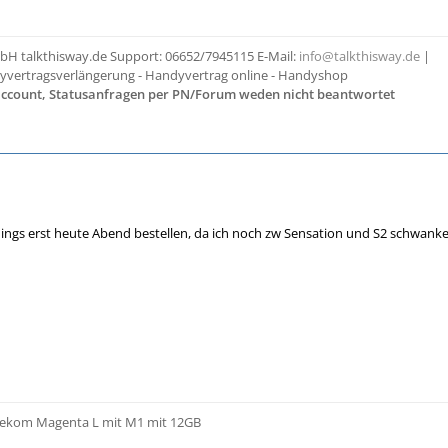
bH talkthisway.de Support: 06652/7945115 E-Mail:
info@talkthisway.de
|
yvertragsverlängerung - Handyvertrag online - Handyshop
taccount, Statusanfragen per PN/Forum weden nicht beantwortet
erdings erst heute Abend bestellen, da ich noch zw Sensation und S2 schwa
elekom Magenta L mit M1 mit 12GB