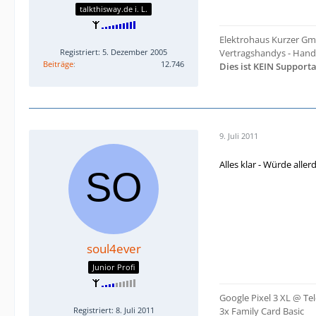
talkthisway.de i. L.
Elektrohaus Kurzer Gm
Registriert: 5. Dezember 2005
Vertragshandys - Hand
Beiträge
12.746
Dies ist KEIN Suppor
9. Juli 2011
Alles klar - Würde all
soul4ever
Junior Profi
Google Pixel 3 XL @ T
Registriert: 8. Juli 2011
3x Family Card Basic