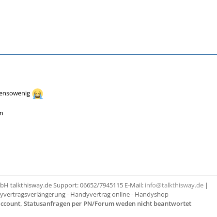
bensowenig
in
bH talkthisway.de Support: 06652/7945115 E-Mail:
info@talkthisway.de
|
yvertragsverlängerung - Handyvertrag online - Handyshop
taccount, Statusanfragen per PN/Forum weden nicht beantwortet