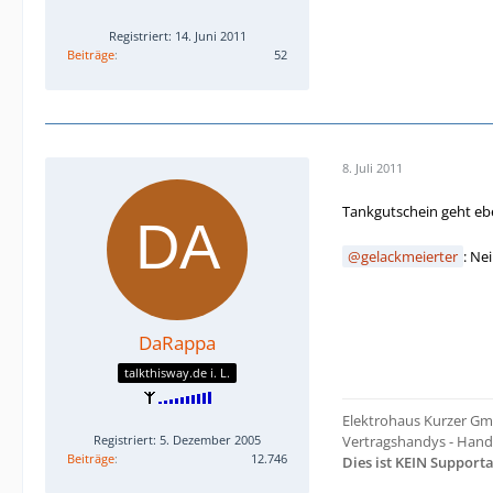
Registriert: 14. Juni 2011
Beiträge
52
8. Juli 2011
Tankgutschein geht e
gelackmeierter
: Ne
DaRappa
talkthisway.de i. L.
Elektrohaus Kurzer Gm
Registriert: 5. Dezember 2005
Vertragshandys - Hand
Beiträge
12.746
Dies ist KEIN Suppor