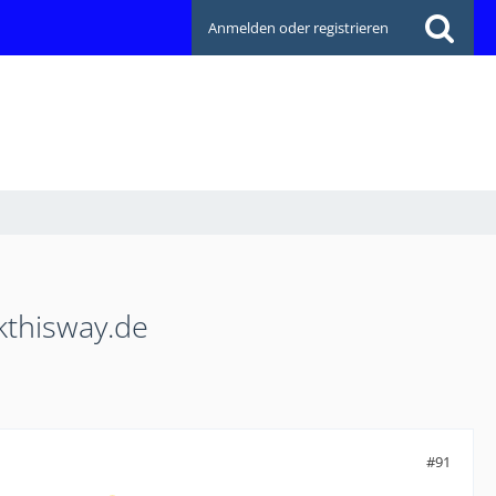
Anmelden oder registrieren
kthisway.de
#91