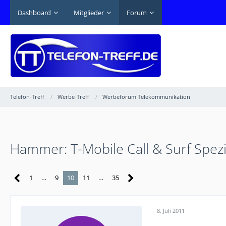
Dashboard
Mitglieder
Forum
Telefon-Treff
Werbe-Treff
Werbeforum Telekommunikation
Hammer: T-Mobile Call & Surf Spezi
1
…
9
10
11
…
35
8. Juli 2011