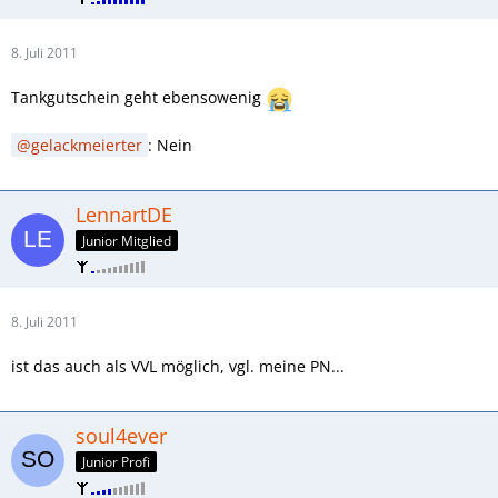
8. Juli 2011
Tankgutschein geht ebensowenig
gelackmeierter
: Nein
LennartDE
Junior Mitglied
8. Juli 2011
ist das auch als VVL möglich, vgl. meine PN...
soul4ever
Junior Profi