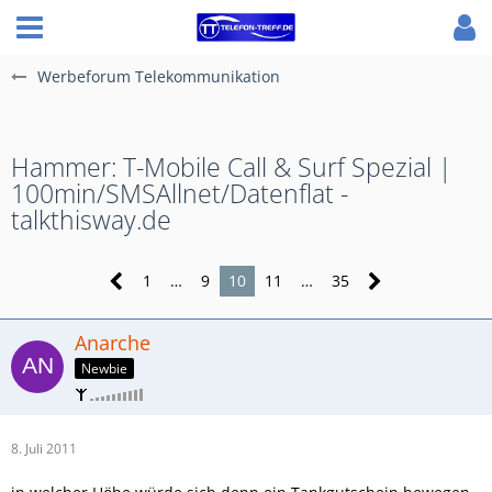
Werbeforum Telekommunikation
Hammer: T-Mobile Call & Surf Spezial |
100min/SMSAllnet/Datenflat -
talkthisway.de
1
…
9
10
11
…
35
Anarche
Newbie
8. Juli 2011