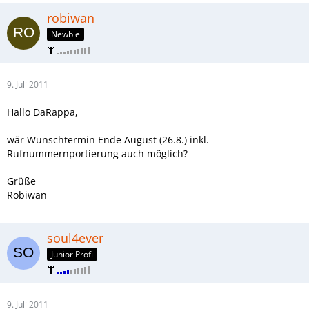
robiwan
Newbie
9. Juli 2011
Hallo DaRappa,
wär Wunschtermin Ende August (26.8.) inkl.
Rufnummernportierung auch möglich?
Grüße
Robiwan
soul4ever
Junior Profi
9. Juli 2011