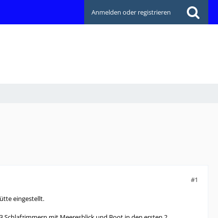
Anmelden oder registrieren
#1
tte eingestellt.
 Schlafzimmern mit Meeresblick und Boot in den ersten 2