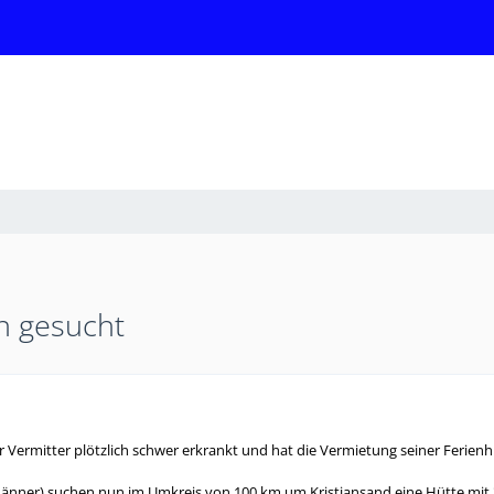
n gesucht
er Vermitter plötzlich schwer erkrankt und hat die Vermietung seiner Ferienhü
änner) suchen nun im Umkreis von 100 km um Kristiansand eine Hütte mit 3