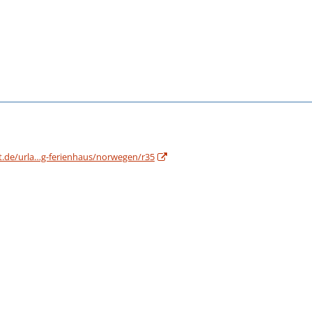
t.de/urla…g-ferienhaus/norwegen/r35