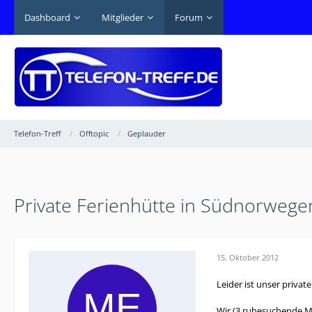
Dashboard
Mitglieder
Forum
Telefon-Treff
Offtopic
Geplauder
Private Ferienhütte in Südnorwege
15. Oktober 2012
Leider ist unser privat
Wir (3 ruhesuchende M