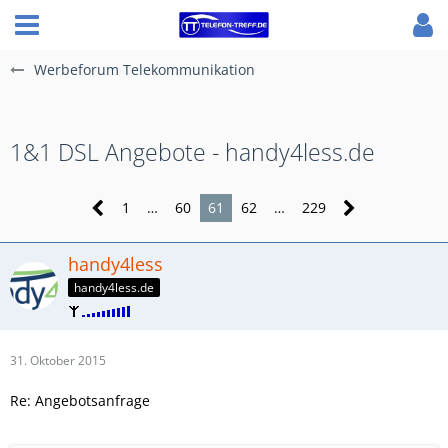
Werbeforum Telekommunikation
1&1 DSL Angebote - handy4less.de
1
…
60
61
62
…
229
handy4less
handy4less.de
31. Oktober 2015
Re: Angebotsanfrage