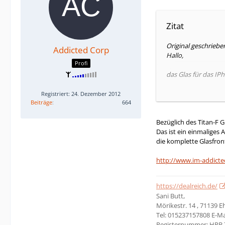
Zitat
Original geschrieb
Addicted Corp
Hallo,
Profi
das Glas für das IPh
Wann wird es wieder
Registriert: 24. Dezember 2012
Beiträge
664
VG
Bezüglich des Titan-F G
Das ist ein einmaliges 
die komplette Glasfron
http://www.im-addicte
https://dealreich.de/
Sani Butt,
Mörikestr. 14 , 71139 
Tel: 015237157808 E-Ma
Registernummer: HRB 