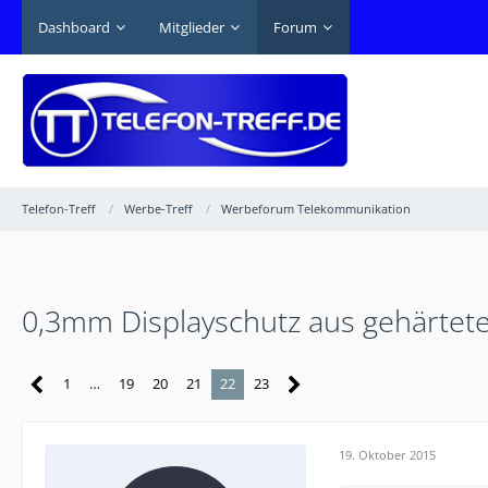
Dashboard
Mitglieder
Forum
Telefon-Treff
Werbe-Treff
Werbeforum Telekommunikation
0,3mm Displayschutz aus gehärtetem
1
…
19
20
21
22
23
19. Oktober 2015