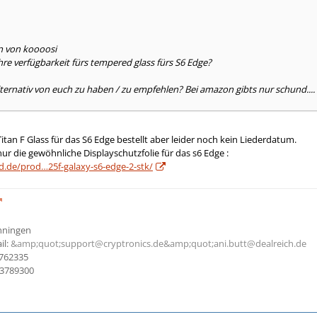
n von koooosi
hre verfügbarkeit fürs tempered glass fürs S6 Edge?
lternativ von euch zu haben / zu empfehlen? Bei amazon gibts nur schund....
itan F Glass für das S6 Edge bestellt aber leider noch kein Liederdatum.
 die gewöhnliche Displayschutzfolie für das s6 Edge :
d.de/prod…25f-galaxy-s6-edge-2-stk/
Ehningen
il:
&amp;quot;support@cryptronics.de&amp;quot;
ani.butt@dealreich.de
762335
13789300