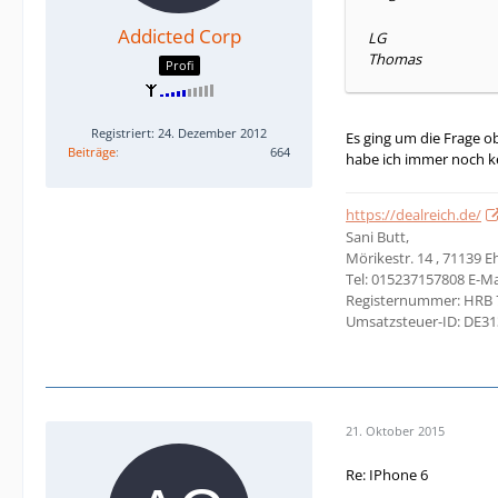
Addicted Corp
LG
Thomas
Profi
Registriert: 24. Dezember 2012
Es ging um die Frage ob
Beiträge
664
habe ich immer noch ke
https://dealreich.de/
Sani Butt,
Mörikestr. 14 , 71139 
Tel: 015237157808 E-Ma
Registernummer: HRB 
Umsatzsteuer-ID: DE3
21. Oktober 2015
Re: IPhone 6