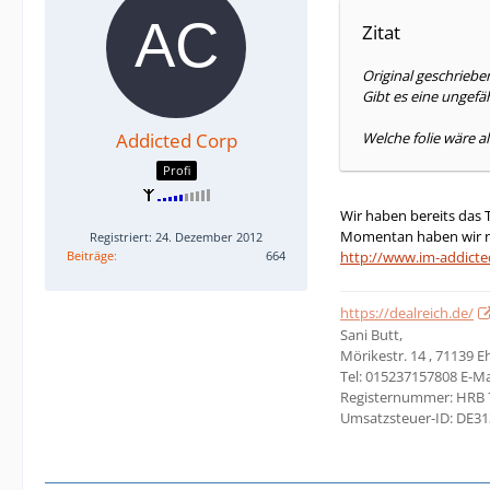
Zitat
Original geschriebe
Gibt es eine ungefä
Addicted Corp
Welche folie wäre a
Profi
Wir haben bereits das T
Momentan haben wir nur
Registriert: 24. Dezember 2012
Beiträge
664
http://www.im-addicte
https://dealreich.de/
Sani Butt,
Mörikestr. 14 , 71139 
Tel: 015237157808 E-Ma
Registernummer: HRB 
Umsatzsteuer-ID: DE3