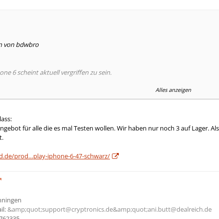
en von bdwbro
one 6 scheint aktuell vergriffen zu sein.
Alles anzeigen
 erhältlich sein, oder kannst du für die Alternative "Titian-F" noch ein bis
lass:
Angebot für alle die es mal Testen wollen. Wir haben nur noch 3 auf Lager. Al
t.
d.de/prod…play-iphone-6-47-schwarz/
Ehningen
il:
&amp;quot;support@cryptronics.de&amp;quot;
ani.butt@dealreich.de
762335