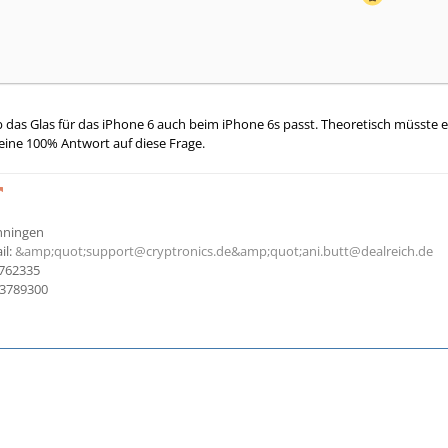
 das Glas für das iPhone 6 auch beim iPhone 6s passt. Theoretisch müsste es
ine 100% Antwort auf diese Frage.
Ehningen
il:
&amp;quot;support@cryptronics.de&amp;quot;
ani.butt@dealreich.de
762335
13789300