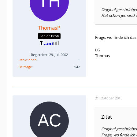
Original geschriebe
Hat schon jemand d
ThomasP
Senior Profi
Frage, wo finde ich das
LG
Registriert: 29. Juli 2002
Thomas
Reaktionen
1
Beiträge
942
21. Oktober 2015
Zitat
Original geschrieb
Frage, wo finde ich