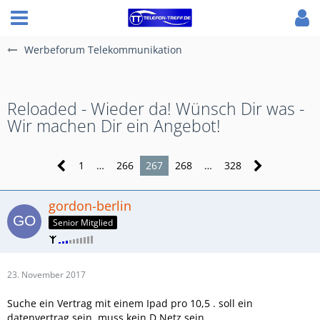
Werbeforum Telekommunikation
Reloaded - Wieder da! Wünsch Dir was -
Wir machen Dir ein Angebot!
1
…
266
267
268
…
328
gordon-berlin
Senior Mitglied
23. November 2017
Suche ein Vertrag mit einem Ipad pro 10,5 . soll ein
datenvertrag sein. muss kein D Netz sein.