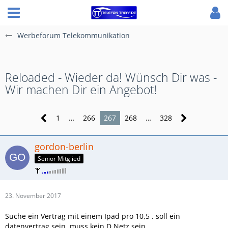
Werbeforum Telekommunikation
Reloaded - Wieder da! Wünsch Dir was -
Wir machen Dir ein Angebot!
1
…
266
267
268
…
328
gordon-berlin
Senior Mitglied
23. November 2017
Suche ein Vertrag mit einem Ipad pro 10,5 . soll ein
datenvertrag sein. muss kein D Netz sein.