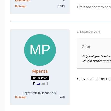
Reaktionen
8
Beiträge
6.919
Life is too short to be s
3. Dezember 2016
Zitat
Original geschriebe
Ich bin bisher imme
Mpenza
Junior Profi
Gute, Idee - danke! :top
Registriert: 16. Januar 2003
Beiträge
428