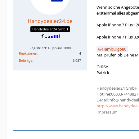
Wenn solche Angebote g
ersteinmal alles abgea
Handydealer24.de
Apple iPhone 7 Plus 12
Handydealer24 GmbH
Apple iPhone 7 Plus 32
Registriert: 6. Januar 2008
Hamburgo80
Reaktionen
4
Mal prüfen ob Deine M
Beiträge
6.087
Grüße
Patrick
Handydealer24 GmbH
Hotline:06033-7448827
E-Mail:info@handydeal
http://www.handydeal
Impressum