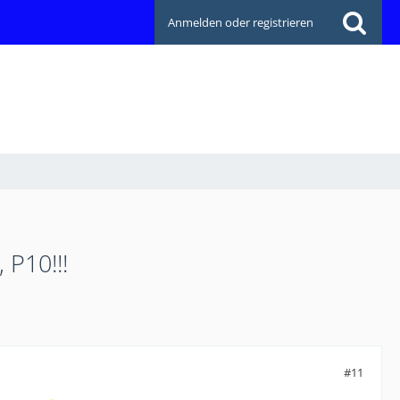
Anmelden oder registrieren
 P10!!!
#11