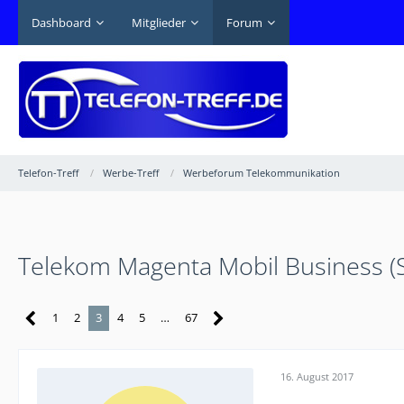
Dashboard
Mitglieder
Forum
Telefon-Treff
Werbe-Treff
Werbeforum Telekommunikation
Telekom Magenta Mobil Business (S, 
1
2
3
4
5
…
67
16. August 2017