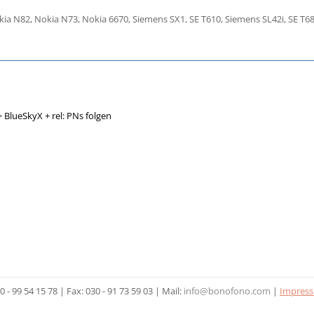
kia N82, Nokia N73, Nokia 6670, Siemens SX1, SE T610, Siemens SL42i, SE T68
+ BlueSkyX + rel: PNs folgen
- 99 54 15 78 | Fax: 030 - 91 73 59 03 | Mail:
info@bonofono.com
|
Impres