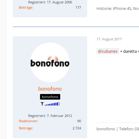
Registriert: 17. August 2006
Beiträge
177
Historie: iPhone 4S, No
17. August 2017
cubanex
+ daretta 
bonofono
bonofono
Registriert: 7. Februar 2012
Reaktionen
90
Beiträge
2.724
bonofono | Telefon: 030 