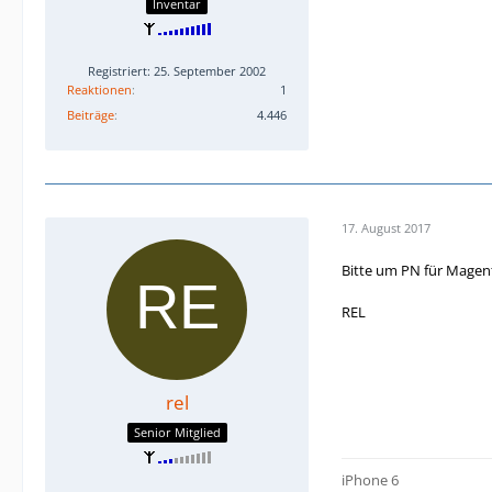
Inventar
Registriert: 25. September 2002
Reaktionen
1
Beiträge
4.446
17. August 2017
Bitte um PN für Magent
REL
rel
Senior Mitglied
iPhone 6