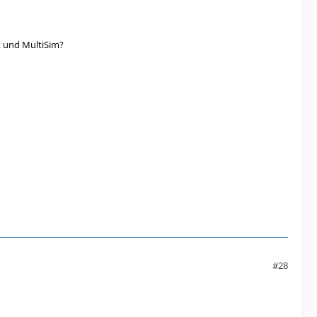
t und MultiSim?
#28