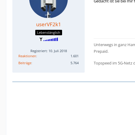
Gedacht ist sie bei mi
userVF2k1
Lebenslänglich
Unterwegs in ganz Hamb
Registriert: 10. Juli 2018
Prepaid.
Reaktionen
1.601
Topspeed im 5G-Netz d
Beiträge
5.764