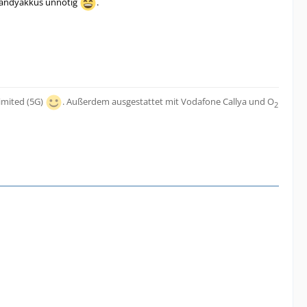
t Handyakkus unnötig
.
imited (5G)
. Außerdem ausgestattet mit Vodafone Callya und O
2