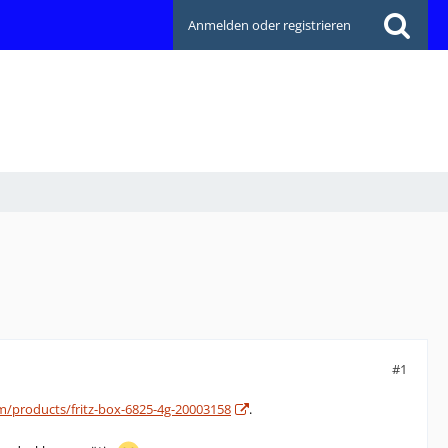
Anmelden oder registrieren
#1
com/products/fritz-box-6825-4g-20003158
.