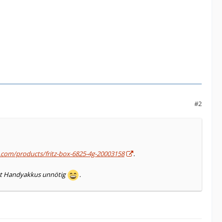
#2
tz.com/products/fritz-box-6825-4g-20003158
.
stet Handyakkus unnötig
.