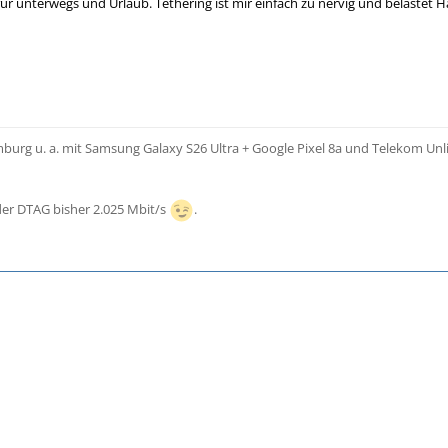
r für unterwegs und Urlaub. Tethering ist mir einfach zu nervig und belaste
urg u. a. mit Samsung Galaxy S26 Ultra + Google Pixel 8a und Telekom Unl
er DTAG bisher 2.025 Mbit/s
.