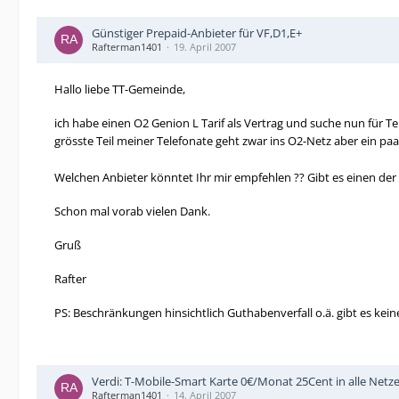
Günstiger Prepaid-Anbieter für VF,D1,E+
Rafterman1401
19. April 2007
Hallo liebe TT-Gemeinde,
ich habe einen O2 Genion L Tarif als Vertrag und suche nun für T
grösste Teil meiner Telefonate geht zwar ins O2-Netz aber ein p
Welchen Anbieter könntet Ihr mir empfehlen ?? Gibt es einen der 
Schon mal vorab vielen Dank.
Gruß
Rafter
PS: Beschränkungen hinsichtlich Guthabenverfall o.ä. gibt es keine.
Verdi: T-Mobile-Smart Karte 0€/Monat 25Cent in alle Netz
Rafterman1401
14. April 2007