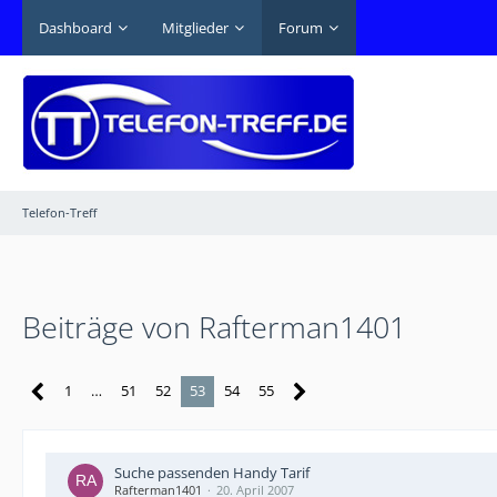
Dashboard
Mitglieder
Forum
Telefon-Treff
Beiträge von Rafterman1401
1
…
51
52
53
54
55
Suche passenden Handy Tarif
Rafterman1401
20. April 2007