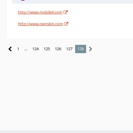
http://www.mobile9.com
http://www.ownskin.com
1
…
124
125
126
127
128