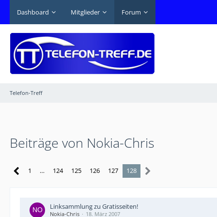
Dashboard
Mitglieder
Forum
Telefon-Treff
Beiträge von Nokia-Chris
1
…
124
125
126
127
128
Linksammlung zu Gratisseiten!
Nokia-Chris
18. März 2007