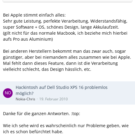
schneller Grafik Quad SSD und was weiß ich nicht noch alles
für Späße.
An Apple ist allerdings schön, dass alles aus einer Hand
Bei Apple stimmt einfach alles:
kommt und vor allem das Design.
Sehr gute Leistung, perfekte Verarbeitung, Widerstandsfähig,
super Software + OS, schönes Design, lange Akkulaufzeit.
Ist wohl eher ne Glaubensfrage und Frage der Nutzung als
(gilt nicht für das normale Macbook, ich beziehe mich hierbei
tatsächlich eine Frage der Qualität
aufs Pro aus Aluminium)
Viele Grüße,
Bei anderen Herstellern bekommt man das zwar auch, sogar
günstiger, aber bei niemandem alles zusammen wie bei Apple.
TIm
Mal fehlt dann dieses Feature, dann ist die Verarbeitung
vielleicht schlecht, das Design hässlich, etc.
Hackintosh auf Dell Studio XPS 16 problemlos
möglich?
Nokia-Chris
19. Februar 2010
Danke für die ganzen Antworten. :top:
Wie ich sehe wird es wahrscheinlich nur Probleme geben, wie
ich es schon befürchtet habe.