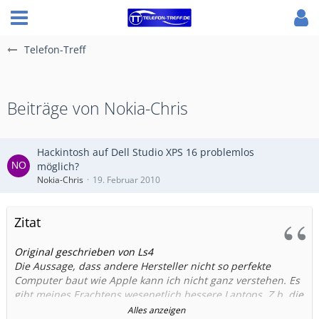
Telefon-Treff
Beiträge von Nokia-Chris
Hackintosh auf Dell Studio XPS 16 problemlos
möglich?
Nokia-Chris
19. Februar 2010
Zitat
Original geschrieben von Ls4
Die Aussage, dass andere Hersteller nicht so perfekte
Computer baut wie Apple kann ich nicht ganz verstehen. Es
gibt meines Erachtens wesenetlich bessere Laptops. Z.b. die
Sony Z Serie komplett mit Carbogehäuse 1.6kg 13" Core i7
Alles anzeigen