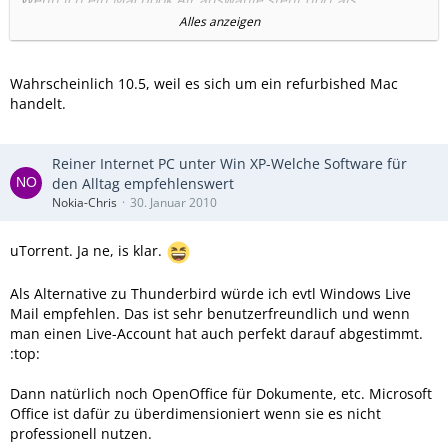
Lieferumfang Mac OS X 10.5 und gleich nebenan wird was
Alles anzeigen
von 10.6 eingeblendet:
Wahrscheinlich 10.5, weil es sich um ein refurbished Mac
handelt.
Was ist denn nun dabei?
Reiner Internet PC unter Win XP-Welche Software für
den Alltag empfehlenswert
Nokia-Chris
30. Januar 2010
uTorrent. Ja ne, is klar.
Als Alternative zu Thunderbird würde ich evtl Windows Live
Mail empfehlen. Das ist sehr benutzerfreundlich und wenn
man einen Live-Account hat auch perfekt darauf abgestimmt.
:top:
Dann natürlich noch OpenOffice für Dokumente, etc. Microsoft
Office ist dafür zu überdimensioniert wenn sie es nicht
professionell nutzen.