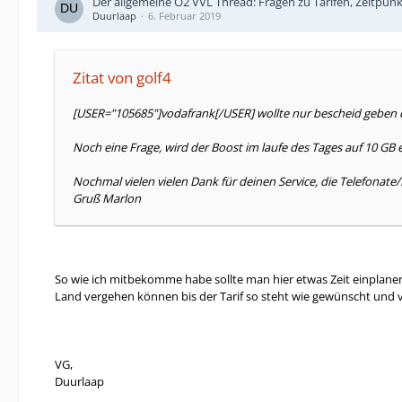
Der allgemeine O2 VVL Thread: Fragen zu Tarifen, Zeitpun
Duurlaap
6. Februar 2019
Zitat von golf4
[USER="105685"]vodafrank[/USER] wollte nur bescheid geben da
Noch eine Frage, wird der Boost im laufe des Tages auf 10 GB
Nochmal vielen vielen Dank für deinen Service, die Telefonat
Gruß Marlon
So wie ich mitbekomme habe sollte man hier etwas Zeit einplanen 
Land vergehen können bis der Tarif so steht wie gewünscht und v
VG,
Duurlaap