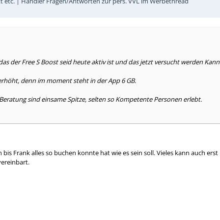
kt etc. | Händler Fragen/Antworten zur pers. VVL im Werbethread
s der Free S Boost seid heute aktiv ist und das jetzt versucht werden Kann 
 erhöht, denn im moment steht in der App 6 GB.
e/Beratung sind einsame Spitze, selten so Kompetente Personen erlebt.
bis Frank alles so buchen konnte hat wie es sein soll. Vieles kann auch er
ereinbart.