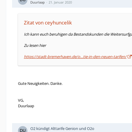
Duurlaap
21. Januar 2020
Zitat von ceyhuncelik
Ich kann euch beruhigen da Bestandskunden die Weitersurfgara
Zu lesen hier
https://stadt-bremerhaven.de/o…tie-in-den-neuen-tarifen/
Gute Neuigkeiten. Danke.
VG,
Duurlaap
O2 kündigt Alttarife Genion und O2o