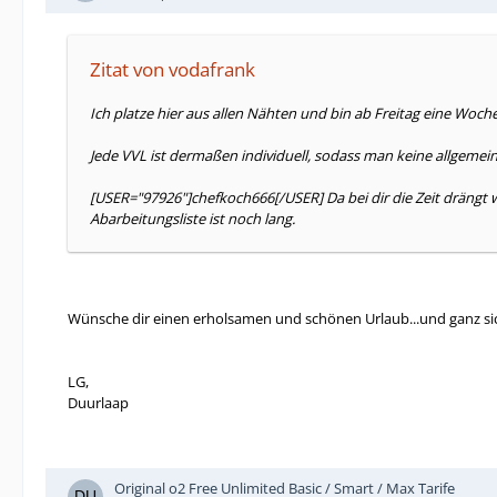
Zitat von vodafrank
Ich platze hier aus allen Nähten und bin ab Freitag eine Woch
Jede VVL ist dermaßen individuell, sodass man keine allgemei
[USER="97926"]chefkoch666[/USER] Da bei dir die Zeit drängt
Abarbeitungsliste ist noch lang.
Wünsche dir einen erholsamen und schönen Urlaub...und ganz sich
LG,
Duurlaap
Original o2 Free Unlimited Basic / Smart / Max Tarife