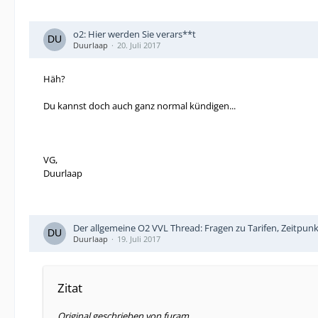
o2: Hier werden Sie verars**t
Duurlaap
20. Juli 2017
Häh?
Du kannst doch auch ganz normal kündigen...
VG,
Duurlaap
Der allgemeine O2 VVL Thread: Fragen zu Tarifen, Zeitpun
Duurlaap
19. Juli 2017
Zitat
Original geschrieben von furam