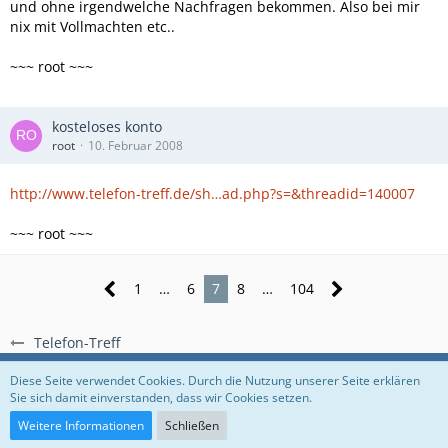
und ohne irgendwelche Nachfragen bekommen. Also bei mir
nix mit Vollmachten etc..
~~~ root ~~~
kosteloses konto
root
10. Februar 2008
http://www.telefon-treff.de/sh…ad.php?s=&threadid=140007
~~~ root ~~~
1
…
6
7
8
…
104
Telefon-Treff
Regeln
Datenschutzerklärung
Impressum
Diese Seite verwendet Cookies. Durch die Nutzung unserer Seite erklären
Sie sich damit einverstanden, dass wir Cookies setzen.
Community-Software:
WoltLab Suite™
Weitere Informationen
Schließen