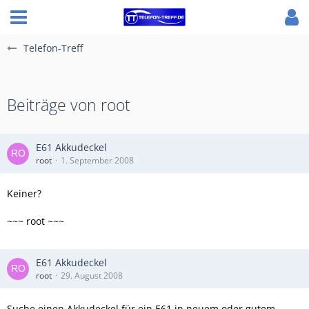
Telefon-Treff
Beiträge von root
E61 Akkudeckel
root
1. September 2008
Keiner?
~~~ root ~~~
E61 Akkudeckel
root
29. August 2008
Suche einen Akkudeckel für ein E61 in neuem oder gutem