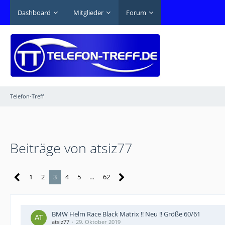
Dashboard
Mitglieder
Forum
Telefon-Treff
Beiträge von atsiz77
1
2
3
4
5
…
62
BMW Helm Race Black Matrix !! Neu !! Größe 60/61
atsiz77
29. Oktober 2019