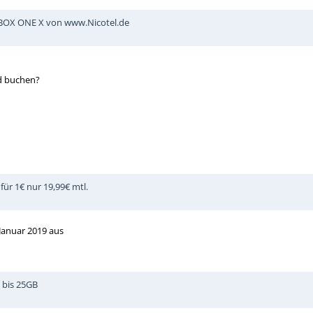
XBOX ONE X von www.Nicotel.de
d buchen?
für 1€ nur 19,99€ mtl.
 Januar 2019 aus
B bis 25GB