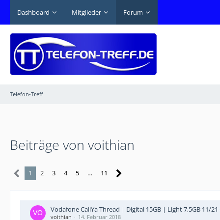
Dashboard
Mitglieder
Forum
Telefon-Treff
Beiträge von voithian
1
2
3
4
5
…
11
Vodafone CallYa Thread | Digital 15GB | Light 7,5GB 11/21
voithian
14. Februar 2018