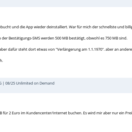
ebucht und die App wieder deinstalliert. War für mich der schnellste und bill
In der Bestätigungs-SMS werden 500 MB bestätigt, obwohl es 750 MB sind.
er dafür steht dort etwas von "Verlängerung am 1.1.1970". aber an anderer 
h.
5G | 08/25 Unlimited on Demand
 für 2 Euro im Kundencenter/Internet buchen. Es wird mir aber nur ein Preis