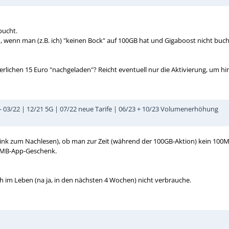
bucht.
wenn man (z.B. ich) "keinen Bock" auf 100GB hat und Gigaboost nicht bucht.
orderlichen 15 Euro "nachgeladen"? Reicht eventuell nur die Aktivierung, 
 - 03/22 | 12/21 5G | 07/22 neue Tarife | 06/23 + 10/23 Volumenerhöhung
t Link zum Nachlesen), ob man zur Zeit (während der 100GB-Aktion) kein 
00MB-App-Geschenk.
h im Leben (na ja, in den nächsten 4 Wochen) nicht verbrauche.