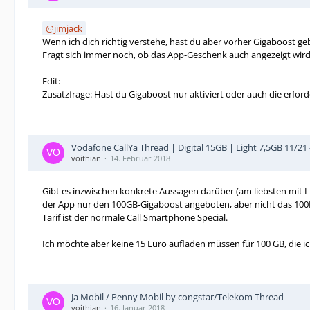
jimjack
Wenn ich dich richtig verstehe, hast du aber vorher Gigaboost ge
Fragt sich immer noch, ob das App-Geschenk auch angezeigt wird, 
Edit:
Zusatzfrage: Hast du Gigaboost nur aktiviert oder auch die erf
Vodafone CallYa Thread | Digital 15GB | Light 7,5GB 11/21
voithian
14. Februar 2018
Gibt es inzwischen konkrete Aussagen darüber (am liebsten mi
der App nur den 100GB-Gigaboost angeboten, aber nicht das 1
Tarif ist der normale Call Smartphone Special.
Ich möchte aber keine 15 Euro aufladen müssen für 100 GB, die ic
Ja Mobil / Penny Mobil by congstar/Telekom Thread
voithian
16. Januar 2018