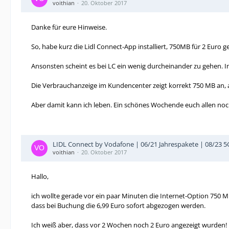
voithian
20. Oktober 2017
Danke für eure Hinweise.
So, habe kurz die Lidl Connect-App installiert, 750MB für 2 Euro g
Ansonsten scheint es bei LC ein wenig durcheinander zu gehen. 
Die Verbrauchanzeige im Kundencenter zeigt korrekt 750 MB an, ab
Aber damit kann ich leben. Ein schönes Wochende euch allen noc
LIDL Connect by Vodafone | 06/21 Jahrespakete | 08/23 
voithian
20. Oktober 2017
Hallo,
ich wollte gerade vor ein paar Minuten die Internet-Option 750 MB
dass bei Buchung die 6,99 Euro sofort abgezogen werden.
Ich weiß aber, dass vor 2 Wochen noch 2 Euro angezeigt wurden!