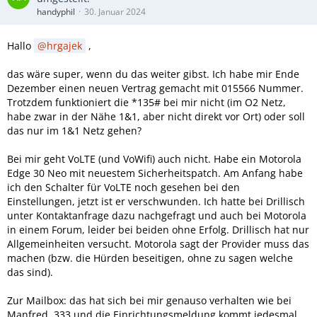
handyphil
30. Januar 2024
Hallo
hrgajek
,
das wäre super, wenn du das weiter gibst. Ich habe mir Ende
Dezember einen neuen Vertrag gemacht mit 015566 Nummer.
Trotzdem funktioniert die *135# bei mir nicht (im O2 Netz,
habe zwar in der Nähe 1&1, aber nicht direkt vor Ort) oder soll
das nur im 1&1 Netz gehen?
Bei mir geht VoLTE (und VoWifi) auch nicht. Habe ein Motorola
Edge 30 Neo mit neuestem Sicherheitspatch. Am Anfang habe
ich den Schalter für VoLTE noch gesehen bei den
Einstellungen, jetzt ist er verschwunden. Ich hatte bei Drillisch
unter Kontaktanfrage dazu nachgefragt und auch bei Motorola
in einem Forum, leider bei beiden ohne Erfolg. Drillisch hat nur
Allgemeinheiten versucht. Motorola sagt der Provider muss das
machen (bzw. die Hürden beseitigen, ohne zu sagen welche
das sind).
Zur Mailbox: das hat sich bei mir genauso verhalten wie bei
Manfred. 333 und die Einrichtungsmeldung kommt jedesmal.