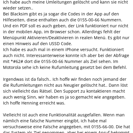
Ich habe auch meine Umleitungen gelöscht und kann sie nicht
wieder setzen..
Bei Blacksim gibt es ja sogar die Codes in der App auf den
Hilfeseiten, diese enthalten auch die 0155-00-66 Nummern.
Und ein PDF soll es auch geben, der Link funktioniert nur nicht
in der mobilen App, im Browser schon. Allerdings fehlt der
Menüpunkt Aktivieren/Deaktivieren in realen Menü. Es gibt nur
einen Hinweis auf den USSD Code.
Ich habe es auch mal in einem iPhone versucht. Funktioniert
auch nicht. Interessanterweise konnte ich aber bei der Abfrage
mit *#62# dort die 0155-00-66 Nummer als Ziel sehen. Im
Motorola sehe ich keine Rufumleitung gesetzt bei dem Befehl.
Irgendwas ist da falsch.. Ich hoffe wir finden noch jemand der
die Rufumleitungen nicht aus Neugier gelöscht hat.. Dann löst
sich vielleicht das Rätsel. Den Support zu kontaktieren macht
auch wenig Sinn, wir haben es ja so gemacht wie angegeben.
Ich hoffe Henning erreicht was.
Vielleicht ist auch eine Funktionalität ausgefallen. Wenn man
nämlich eine falsche Nummer eingibt, ich habe mal
versuchsweise eine Falsche angegeben, mit 0155-66-00. Die hat
das System als Ziel genommen, aber bei einem Anruf bekommt