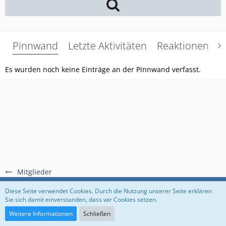
Pinnwand
Letzte Aktivitäten
Reaktionen
Ü
Es wurden noch keine Einträge an der Pinnwand verfasst.
Mitglieder
Regeln
Datenschutzerklärung
Impressum
Diese Seite verwendet Cookies. Durch die Nutzung unserer Seite erklären
Sie sich damit einverstanden, dass wir Cookies setzen.
Community-Software:
WoltLab Suite™
Weitere Informationen
Schließen