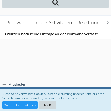
Pinnwand
Letzte Aktivitäten
Reaktionen
Ü
Es wurden noch keine Einträge an der Pinnwand verfasst.
Mitglieder
Regeln
Datenschutzerklärung
Impressum
Diese Seite verwendet Cookies. Durch die Nutzung unserer Seite erklären
Sie sich damit einverstanden, dass wir Cookies setzen.
Community-Software:
WoltLab Suite™
Weitere Informationen
Schließen