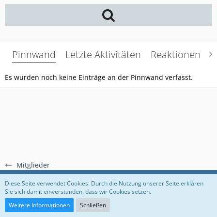
Pinnwand
Letzte Aktivitäten
Reaktionen
Ü
Es wurden noch keine Einträge an der Pinnwand verfasst.
Mitglieder
Regeln
Datenschutzerklärung
Impressum
Diese Seite verwendet Cookies. Durch die Nutzung unserer Seite erklären
Sie sich damit einverstanden, dass wir Cookies setzen.
Community-Software:
WoltLab Suite™
Weitere Informationen
Schließen