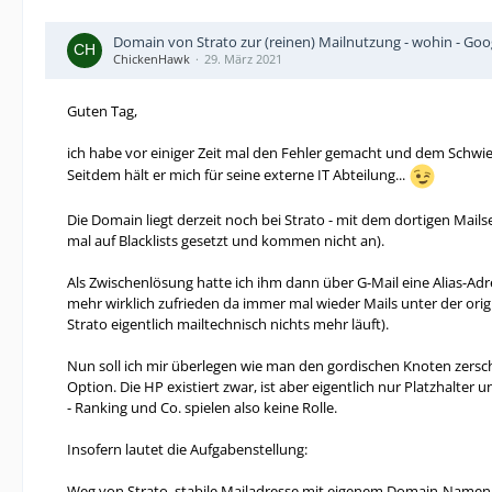
Domain von Strato zur (reinen) Mailnutzung - wohin - Go
ChickenHawk
29. März 2021
Guten Tag,
ich habe vor einiger Zeit mal den Fehler gemacht und dem Schwieg
Seitdem hält er mich für seine externe IT Abteilung...
Die Domain liegt derzeit noch bei Strato - mit dem dortigen Mail
mal auf Blacklists gesetzt und kommen nicht an).
Als Zwischenlösung hatte ich ihm dann über G-Mail eine Alias-Ad
mehr wirklich zufrieden da immer mal wieder Mails unter der orig
Strato eigentlich mailtechnisch nichts mehr läuft).
Nun soll ich mir überlegen wie man den gordischen Knoten zerschla
Option. Die HP existiert zwar, ist aber eigentlich nur Platzhalter 
- Ranking und Co. spielen also keine Rolle.
Insofern lautet die Aufgabenstellung:
Weg von Strato, stabile Mailadresse mit eigenem Domain-Namen