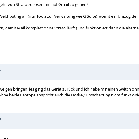
ngeht von Strato zu lösen um auf Gmail zu gehen?
s Webhosting an (nur Tools zur Verwaltung wie G Suite) womit ein Umzug der 
n, damit Mail komplett ohne Strato läuft (und funktioniert dann die altern
s
hweigen bringen lies ging das Gerät zurück und ich habe mir einen Switch oh
elche beide Laptops anspricht auch die Hotkey Umschaltung nicht funktionie
s
 aber: