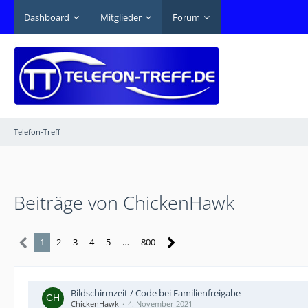
Dashboard
Mitglieder
Forum
Telefon-Treff
Beiträge von ChickenHawk
1
2
3
4
5
…
800
Bildschirmzeit / Code bei Familienfreigabe
ChickenHawk
4. November 2021