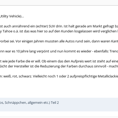
ility Vehicle)…
ist auch annährend ein (echter) SUV drin. Ist halt gerade am Markt gefragt 
y Tahoe o.ä. ist das was hier so auf den Kunden losgelassen wird verglichen l
vorbei sei. Vor einigen Jahren mussten alle Autos rund sein, dann waren Ka
 dann war es 10 Jahre lang verpönt und nun kommt es wieder - ebenfalls: T
wie jede Farbe die er will. Ob einem das den Aufpreis wert ist steht auf ein
Sicht der Hersteller ist die Reduzierung der Farben durchaus sinnvoll - mac
n: weiß, rot, schwarz. Vielleicht noch 1 oder 2 aufpreispflichtige Metallicla
, Schnäppchen, allgemein etc.) Teil 2