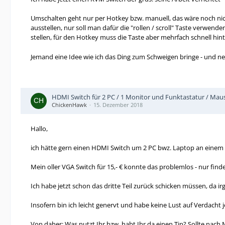
Umschalten geht nur per Hotkey bzw. manuell, das wäre noch ni
ausstellen, nur soll man dafür die "rollen / scroll" Taste verwen
stellen, für den Hotkey muss die Taste aber mehrfach schnell hi
Jemand eine Idee wie ich das Ding zum Schweigen bringe - und ne
HDMI Switch für 2 PC / 1 Monitor und Funktastatur / Mau
ChickenHawk
15. Dezember 2018
Hallo,
ich hätte gern einen HDMI Switch um 2 PC bwz. Laptop an einem
Mein oller VGA Switch für 15,- € konnte das problemlos - nur fin
Ich habe jetzt schon das dritte Teil zurück schicken müssen, da 
Insofern bin ich leicht genervt und habe keine Lust auf Verdacht
Von daher: Was nutzt Ihr bzw. habt Ihr da einen Tip? Sollte nach 