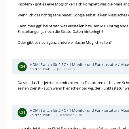
Insofern - gibt es eine Möglichkeit sich komplett was die Mails a
Wenn ich das richtig sehe bietet Google selbst ja kein klassische
Kann man ggf. bei Strato was einstellen bzw. am MX Eintrag änder
Einstellungen ja noch die Strato-Daten hinterlegt)?
Oder gibt es noch ganz andere einfache Möglichkeiten?
HDMI Switch für 2 PC / 1 Monitor und Funktastatur / Mau
ChickenHawk
2. Januar 2019
Da sich das Teil jetzt auch mit externen Tastaturen nicht zum Sc
seinen Dienst - auch wenn hier scheinbar wg. der Funktastatur w
HDMI Switch für 2 PC / 1 Monitor und Funktastatur / Mau
ChickenHawk
21. Dezember 2018
Ich habe jetzt einen KVM Switch der grds. seine Arbeit verrichtet -