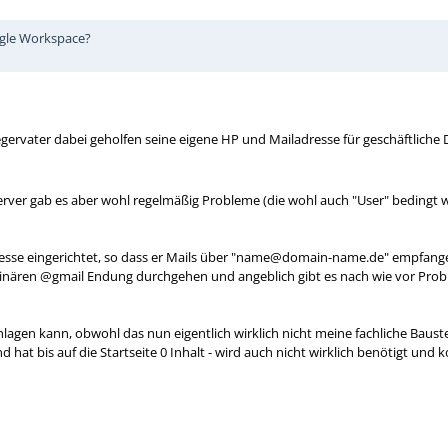
ogle Workspace?
ervater dabei geholfen seine eigene HP und Mailadresse für geschäftliche D
server gab es aber wohl regelmäßig Probleme (die wohl auch "User" bedingt 
resse eingerichtet, so dass er Mails über "name@domain-name.de" empfangen
inären @gmail Endung durchgehen und angeblich gibt es nach wie vor Probleme
gen kann, obwohl das nun eigentlich wirklich nicht meine fachliche Baustelle
und hat bis auf die Startseite 0 Inhalt - wird auch nicht wirklich benötigt un