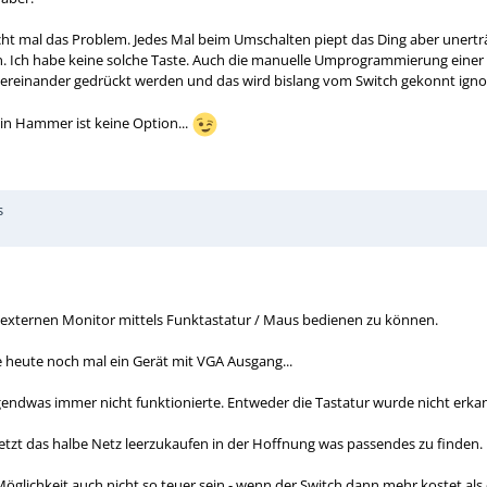
cht mal das Problem. Jedes Mal beim Umschalten piept das Ding aber unert
den. Ich habe keine solche Taste. Auch die manuelle Umprogrammierung einer S
ntereinander gedrückt werden und das wird bislang vom Switch gekonnt ignor
in Hammer ist keine Option...
s
 externen Monitor mittels Funktastatur / Maus bedienen zu können.
de heute noch mal ein Gerät mit VGA Ausgang...
irgendwas immer nicht funktionierte. Entweder die Tastatur wurde nicht erk
 jetzt das halbe Netz leerzukaufen in der Hoffnung was passendes zu finden.
Möglichkeit auch nicht so teuer sein - wenn der Switch dann mehr kostet als 