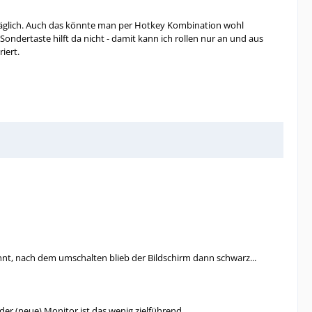
räglich. Auch das könnte man per Hotkey Kombination wohl
ondertaste hilft da nicht - damit kann ich rollen nur an und aus
iert.
annt, nach dem umschalten blieb der Bildschirm dann schwarz...
der (neue) Monitor ist das wenig zielführend.