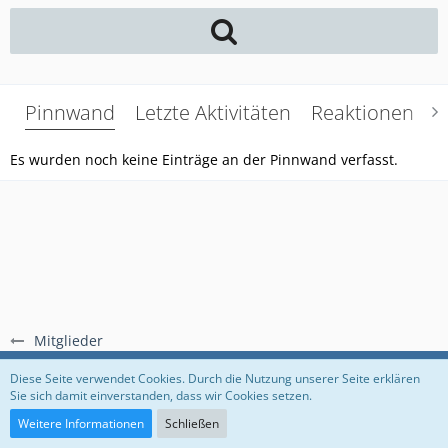
Pinnwand
Letzte Aktivitäten
Reaktionen
Ü
Es wurden noch keine Einträge an der Pinnwand verfasst.
Mitglieder
Regeln
Datenschutzerklärung
Impressum
Diese Seite verwendet Cookies. Durch die Nutzung unserer Seite erklären
Sie sich damit einverstanden, dass wir Cookies setzen.
Community-Software:
WoltLab Suite™
Weitere Informationen
Schließen