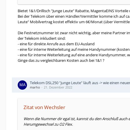
Bietet 1&1/Drillisch "Junge Leute" Rabatte, MagentaEINS Vorteile
Bei der Telekom über einen Händler/Vermittler komme ich auf ca. 
Leute" Mobilvertrag kostet effektiv um 6€/Monat (über Vermittle
Die Festnetznummer ist zwar nicht wichtig, aber meine Partner im
der Telekom inkludiert sind:
- eine für direkte Anrufe aus dem EU-Ausland
- eine für interne Weiterleitung auf meine Handynummer (kosten
- eine für interne Weiterleitung auf eine andere Handynummer, w
Ginge das zu vergleichbaren Kosten auch bei 1&1 ?
Telekom DSL250 "junge Leute" läuft aus -> wie einen neu
marho
21. Dezember 2022
Zitat von Wechsler
Wenn die Nummer dir egal ist, kannst du den Anschluß auch 
Herumgewechsel zu O2 Flex.