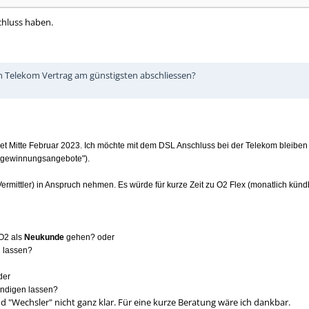
chluss haben.
en Telekom Vertrag am günstigsten abschliessen?
itte Februar 2023. Ich möchte mit dem DSL Anschluss bei der Telekom bleiben (e
kgewinnungsangebote").
ermittler) in Anspruch nehmen. Es würde für kurze Zeit zu O2 Flex (monatlich kü
 O2 als
Neukunde
gehen? oder
 lassen?
der
ündigen lassen?
 "Wechsler" nicht ganz klar. Für eine kurze Beratung wäre ich dankbar.