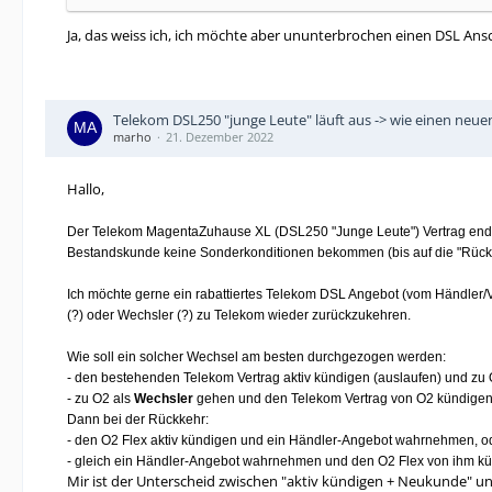
Ja, das weiss ich, ich möchte aber ununterbrochen einen DSL Ans
Telekom DSL250 "junge Leute" läuft aus -> wie einen neu
marho
21. Dezember 2022
Hallo,
Der Telekom MagentaZuhause XL (DSL250 "Junge Leute") Vertrag endet M
Bestandskunde keine Sonderkonditionen bekommen (bis auf die "Rüc
Ich möchte gerne ein rabattiertes Telekom DSL Angebot (vom Händler/V
(?) oder Wechsler (?) zu Telekom wieder zurückzukehren.
Wie soll ein solcher Wechsel am besten durchgezogen werden:
- den bestehenden Telekom Vertrag aktiv kündigen (auslaufen) und zu
- zu O2 als
Wechsler
gehen und den Telekom Vertrag von O2 kündigen
Dann bei der Rückkehr:
- den O2 Flex aktiv kündigen und ein Händler-Angebot wahrnehmen, o
- gleich ein Händler-Angebot wahrnehmen und den O2 Flex von ihm k
Mir ist der Unterscheid zwischen "aktiv kündigen + Neukunde" und