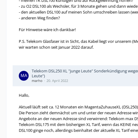
- meinen TK DSL100 kündigen und auf Rückgewinnung hoffen?
- zu O2 DSL100 als Wechsler, für 3 Monate gehen und dann wieder
- den aktuellen DSL100 auf meinen Sohn umschreiben lassen (wen
- anderen Weg finden?
Für Hinweise wäre ich dankbar!
P.S. Telekom Glasfaser ist in Sicht, das Kabel liegt vor unserem (
wir warten schon seit Januar 2022 darauf.
Telekom DSL250 XL "junge Leute" Sonderkündigung wegen 
Leute")
marho
20. April 2022
Hallo,
Aktuell läüft seit ca. 12 Monaten ein MagentaZuhauseXL (DSL250) 
Die Person zieht demnächst um und unter der neuen Adresse wir
Angebote an der neuen Adresse sind verwirrend: Telekom max D
Telekom DSL175 mit dem bisherigen XL Tarif, wenn das KEINE neu
DSL100 ginge noch, allerdings beinhaltet der aktuelle XL Tarif eine