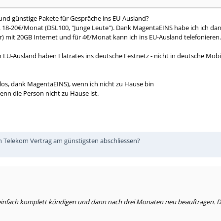
 und günstige Pakete für Gespräche ins EU-Ausland?
18-20€/Monat (DSL100, "Junge Leute"). Dank MagentaEINS habe ich ich dann T
r) mit 20GB Internet und für 4€/Monat kann ich ins EU-Ausland telefonieren.
 EU-Ausland haben Flatrates ins deutsche Festnetz - nicht in deutsche Mobi
los, dank MagentaEINS), wenn ich nicht zu Hause bin
enn die Person nicht zu Hause ist.
en Telekom Vertrag am günstigsten abschliessen?
einfach komplett kündigen und dann nach drei Monaten neu beauftragen. Dü