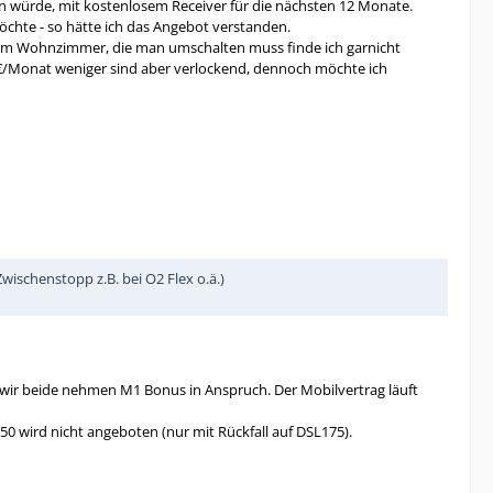
en würde, mit kostenlosem Receiver für die nächsten 12 Monate.
öchte - so hätte ich das Angebot verstanden.
r) im Wohnzimmer, die man umschalten muss finde ich garnicht
 5€/Monat weniger sind aber verlockend, dennoch möchte ich
ischenstopp z.B. bei O2 Flex o.ä.)
h. wir beide nehmen M1 Bonus in Anspruch. Der Mobilvertrag läuft
 wird nicht angeboten (nur mit Rückfall auf DSL175).