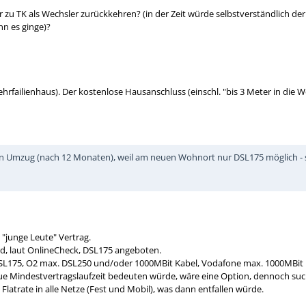
 zu TK als Wechsler zurückkehren? (in der Zeit würde selbstverständlich de
n es ginge)?
Mehrfailienhaus). Der kostenlose Hausanschluss (einschl. "bis 3 Meter in die W
Umzug (nach 12 Monaten), weil am neuen Wohnort nur DSL175 möglich - suc
"junge Leute" Vertrag.
d, laut OnlineCheck, DSL175 angeboten.
SL175, O2 max. DSL250 und/oder 1000MBit Kabel, Vodafone max. 1000MBit K
e Mindestvertragslaufzeit bedeuten würde, wäre eine Option, dennoch such
 Flatrate in alle Netze (Fest und Mobil), was dann entfallen würde.