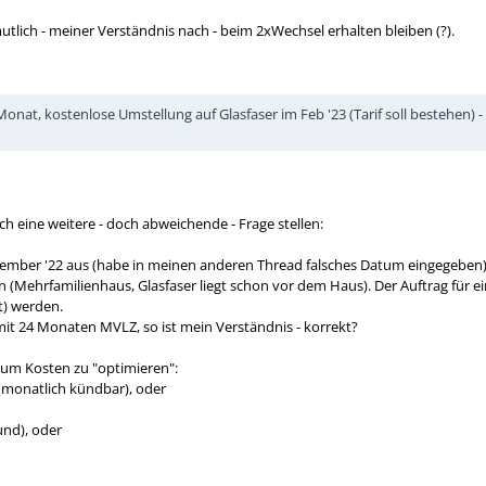
tlich - meiner Verständnis nach - beim 2xWechsel erhalten bleiben (?).
onat, kostenlose Umstellung auf Glasfaser im Feb '23 (Tarif soll bestehen)
 eine weitere - doch abweichende - Frage stellen:
mber '22 aus (habe in meinen anderen Thread falsches Datum eingegeben)
n (Mehrfamilienhaus, Glasfaser liegt schon vor dem Haus). Der Auftrag für e
t) werden.
it 24 Monaten MVLZ, so ist mein Verständnis - korrekt?
um Kosten zu "optimieren":
 (monatlich kündbar), oder
und), oder