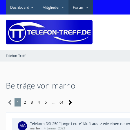
Dashboard
Mitglieder
Forum
Telefon-Treff
Beiträge von marho
1
2
3
4
5
…
61
Telekom DSL250 "junge Leute" läuft aus -> wie einen neu
marho
4. Januar 2023