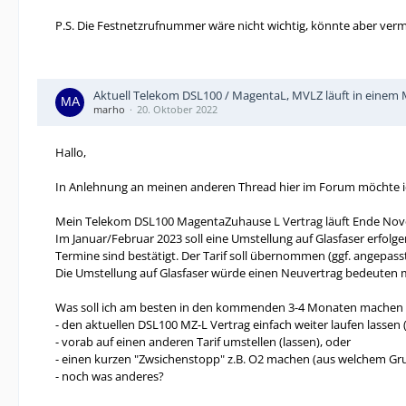
P.S. Die Festnetzrufnummer wäre nicht wichtig, könnte aber vermu
Aktuell Telekom DSL100 / MagentaL, MVLZ läuft in einem M
marho
20. Oktober 2022
Hallo,
In Anlehnung an meinen anderen Thread hier im Forum möchte ich
Mein Telekom DSL100 MagentaZuhause L Vertrag läuft Ende Nove
Im Januar/Februar 2023 soll eine Umstellung auf Glasfaser erfolge
Termine sind bestätigt. Der Tarif soll übernommen (ggf. angepass
Die Umstellung auf Glasfaser würde einen Neuvertrag bedeuten m
Was soll ich am besten in den kommenden 3-4 Monaten machen 
- den aktuellen DSL100 MZ-L Vertrag einfach weiter laufen lassen
- vorab auf einen anderen Tarif umstellen (lassen), oder
- einen kurzen "Zwsichenstopp" z.B. O2 machen (aus welchem Gr
- noch was anderes?