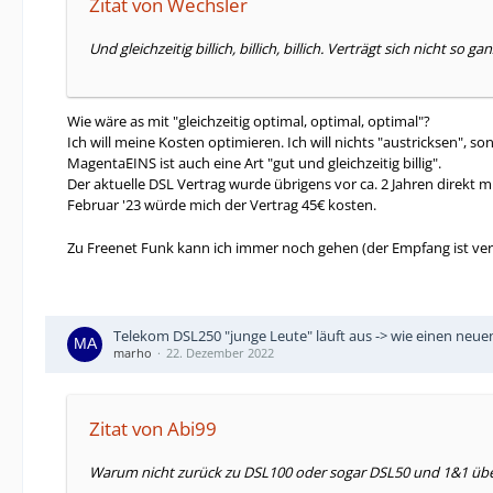
Zitat von Wechsler
Und gleichzeitig billich, billich, billich. Verträgt sich nicht so gan
Wie wäre as mit "gleichzeitig optimal, optimal, optimal"?
Ich will meine Kosten optimieren. Ich will nichts "austricksen",
MagentaEINS ist auch eine Art "gut und gleichzeitig billig".
Der aktuelle DSL Vertrag wurde übrigens vor ca. 2 Jahren direkt
Februar '23 würde mich der Vertrag 45€ kosten.
Zu Freenet Funk kann ich immer noch gehen (der Empfang ist verg
Telekom DSL250 "junge Leute" läuft aus -> wie einen neu
marho
22. Dezember 2022
Zitat von Abi99
Warum nicht zurück zu DSL100 oder sogar DSL50 und 1&1 über