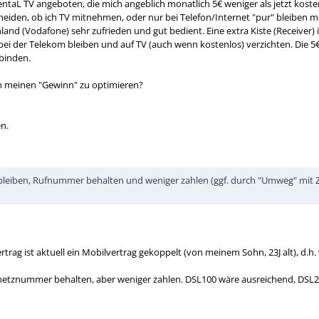
entaL TV angeboten, die mich angeblich monatlich 5€ weniger als jetzt kost
heiden, ob ich TV mitnehmen, oder nur bei Telefon/Internet "pur" bleiben m
land (Vodafone) sehr zufrieden und gut bedient. Eine extra Kiste (Receive
 bei der Telekom bleiben und auf TV (auch wenn kostenlos) verzichten. Die
binden.
m meinen "Gewinn" zu optimieren?
n.
 bleiben, Rufnummer behalten und weniger zahlen (ggf. durch "Umweg" mit Zw
trag ist aktuell ein Mobilvertrag gekoppelt (von meinem Sohn, 23J alt), d.
etznummer behalten, aber weniger zahlen. DSL100 wäre ausreichend, DSL250