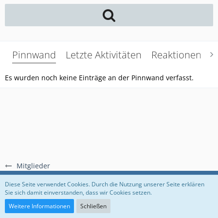
Pinnwand
Letzte Aktivitäten
Reaktionen
Ü
Es wurden noch keine Einträge an der Pinnwand verfasst.
Mitglieder
Regeln
Datenschutzerklärung
Impressum
Diese Seite verwendet Cookies. Durch die Nutzung unserer Seite erklären
Sie sich damit einverstanden, dass wir Cookies setzen.
Community-Software:
WoltLab Suite™
Weitere Informationen
Schließen