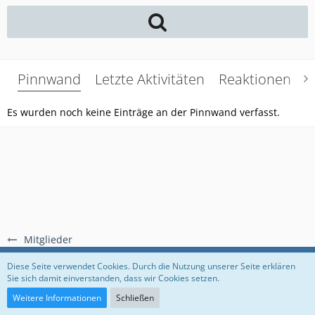
Pinnwand
Letzte Aktivitäten
Reaktionen
Ü
Es wurden noch keine Einträge an der Pinnwand verfasst.
Mitglieder
Regeln
Datenschutzerklärung
Impressum
Diese Seite verwendet Cookies. Durch die Nutzung unserer Seite erklären
Sie sich damit einverstanden, dass wir Cookies setzen.
Community-Software:
WoltLab Suite™
Weitere Informationen
Schließen