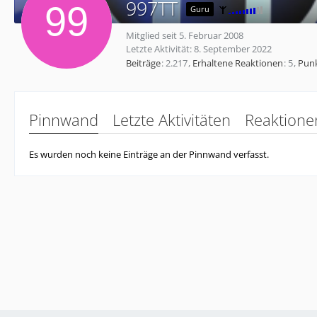
997TT
Guru
Mitglied seit 5. Februar 2008
Letzte Aktivität:
8. September 2022
Beiträge
2.217
Erhaltene Reaktionen
5
Pun
Pinnwand
Letzte Aktivitäten
Reaktione
Es wurden noch keine Einträge an der Pinnwand verfasst.