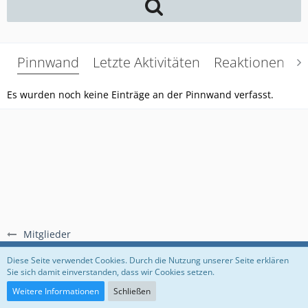
Pinnwand
Letzte Aktivitäten
Reaktionen
Ü
Es wurden noch keine Einträge an der Pinnwand verfasst.
Mitglieder
Regeln
Datenschutzerklärung
Impressum
Diese Seite verwendet Cookies. Durch die Nutzung unserer Seite erklären
Sie sich damit einverstanden, dass wir Cookies setzen.
Community-Software:
WoltLab Suite™
Weitere Informationen
Schließen