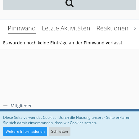
Pinnwand
Letzte Aktivitäten
Reaktionen
Ü
Es wurden noch keine Einträge an der Pinnwand verfasst.
Mitglieder
Regeln
Datenschutzerklärung
Impressum
Diese Seite verwendet Cookies. Durch die Nutzung unserer Seite erklären
Sie sich damit einverstanden, dass wir Cookies setzen.
Community-Software:
WoltLab Suite™
Weitere Informationen
Schließen