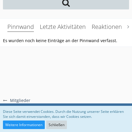
Pinnwand
Letzte Aktivitäten
Reaktionen
Ü
Es wurden noch keine Einträge an der Pinnwand verfasst.
Mitglieder
Regeln
Datenschutzerklärung
Impressum
Diese Seite verwendet Cookies. Durch die Nutzung unserer Seite erklären
Sie sich damit einverstanden, dass wir Cookies setzen.
Community-Software:
WoltLab Suite™
Weitere Informationen
Schließen