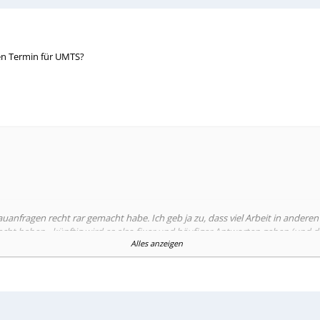
en Termin für UMTS?
auanfragen recht rar gemacht habe. Ich geb ja zu, dass viel Arbeit in anderen
acht haben - künftig wird es also fixer und häufiger Antworten geben (und 
Alles anzeigen
 Jahr 2013 geplant.