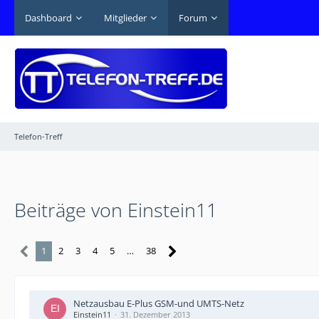
Dashboard
Mitglieder
Forum
Telefon-Treff
Beiträge von Einstein11
1
2
3
4
5
…
38
Netzausbau E-Plus GSM-und UMTS-Netz
Einstein11
31. Dezember 2013