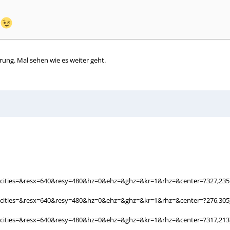
rung. Mal sehen wie es weiter geht.
ities=&resx=640&resy=480&hz=0&ehz=&ghz=&kr=1&rhz=&center=?327,235]55
cities=&resx=640&resy=480&hz=0&ehz=&ghz=&kr=1&rhz=&center=?276,305]
cities=&resx=640&resy=480&hz=0&ehz=&ghz=&kr=1&rhz=&center=?317,213]