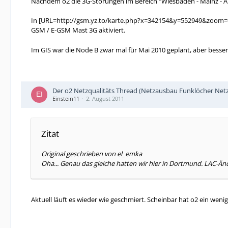
Nachdem o2 die 3G-Störungen im Bereich "Wiesbaden - Mainz - Alze
In [URL=http://gsm.yz.to/karte.php?x=342154&y=552949&zoom
GSM / E-GSM Mast 3G aktiviert.
Im GIS war die Node B zwar mal für Mai 2010 geplant, aber besser 
Der o2 Netzqualitäts Thread (Netzausbau Funklöcher Netz
Einstein11
2. August 2011
Zitat
Original geschrieben von el_emka
Oha... Genau das gleiche hatten wir hier in Dortmund. LAC-Än
Aktuell läuft es wieder wie geschmiert. Scheinbar hat o2 ein weni