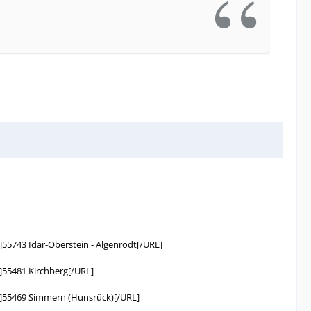
743 Idar-Oberstein - Algenrodt[/URL]
55481 Kirchberg[/URL]
55469 Simmern (Hunsrück)[/URL]