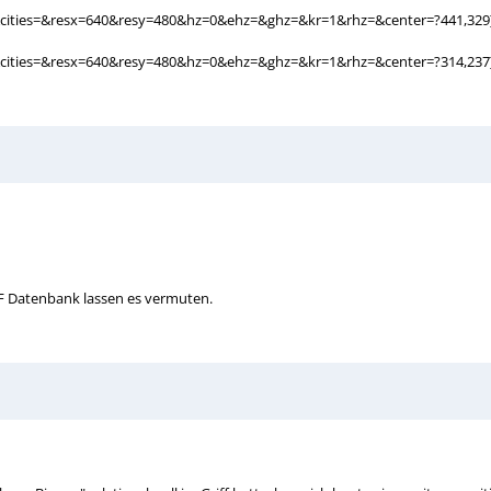
&cities=&resx=640&resy=480&hz=0&ehz=&ghz=&kr=1&rhz=&center=?441,32
cities=&resx=640&resy=480&hz=0&ehz=&ghz=&kr=1&rhz=&center=?314,237]
MF Datenbank lassen es vermuten.