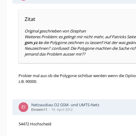
Rainer
BASE-Botschafter.de
Zitat
Original geschrieben von iStephan
Weiteres Problem: es gelingt mir nicht mehr, auf Patricks Seite
gsm.yz.to
die Polygone zeichnen zu lassen!! Hat der was geän
Neuzeichnen? :confused: Die Polygone machten die Sache rich
jemand das Problem ausser mir??
Probier mal aus ob die Polygone sichtbar werden wenn die Option
z.B. 90000.
Netzausbau O2 GSM- und UMTS-Netz
Einstein11
19. April 2012
54472 Hochscheid