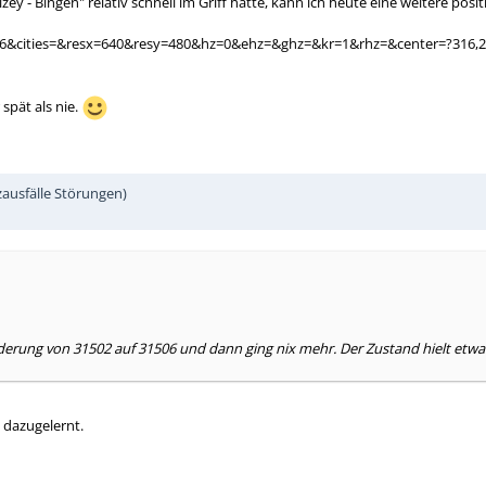
y - Bingen" relativ schnell im Griff hatte, kann ich heute eine weitere pos
=6&cities=&resx=640&resy=480&hz=0&ehz=&ghz=&kr=1&rhz=&center=?316,2
spät als nie.
ausfälle Störungen)
derung von 31502 auf 31506 und dann ging nix mehr. Der Zustand hielt etwa
g dazugelernt.