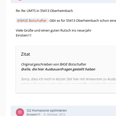
Re: Re: UMTS in 55413 Oberheimbach
BASE Botschafter
: Gibt es für 55413 Oberheimbach schon ein
Viele Grüße und einen guten Rutsch ins neue Jahr
Einstein11
Zitat
Original geschrieben von BASE Botschafter
@alle, die hier Ausbauanfragen gestellt haben
Sorry, dass ich mich in letzter Zeit hier mit Antworten zu Ausb
interne Prozess wieder, den wir umgestellt und schneller gem
Bei dir dauert es leider noch eine Weile. Der Ausbau ist für das
O2 Homezone optimieren
Einstein11
9. Oktober 2012