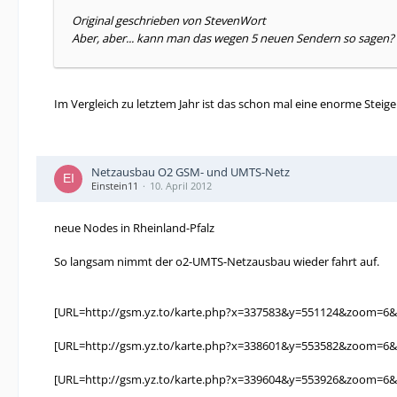
Original geschrieben von StevenWort
Aber, aber... kann man das wegen 5 neuen Sendern so sagen?
Im Vergleich zu letztem Jahr ist das schon mal eine enorme Steige
Netzausbau O2 GSM- und UMTS-Netz
Einstein11
10. April 2012
neue Nodes in Rheinland-Pfalz
So langsam nimmt der o2-UMTS-Netzausbau wieder fahrt auf.
[URL=http://gsm.yz.to/karte.php?x=337583&y=551124&zoom=6&c
[URL=http://gsm.yz.to/karte.php?x=338601&y=553582&zoom=6&
[URL=http://gsm.yz.to/karte.php?x=339604&y=553926&zoom=6&