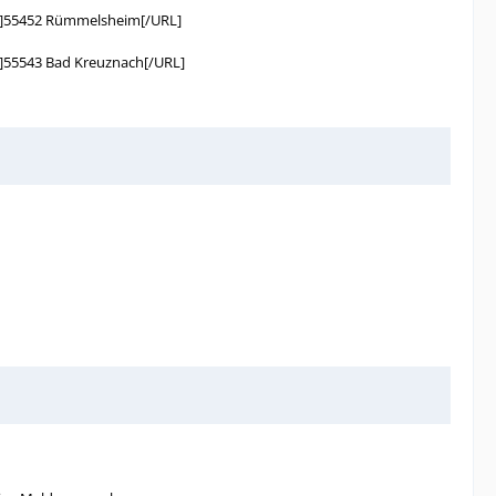
9]55452 Rümmelsheim[/URL]
55543 Bad Kreuznach[/URL]