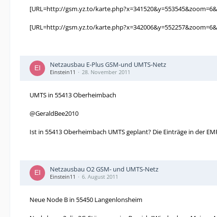
[URL=http://gsm.yz.to/karte.php?x=341520&y=553545&zoom=6
[URL=http://gsm.yz.to/karte.php?x=342006&y=552257&zoom=6&
Netzausbau E-Plus GSM-und UMTS-Netz
Einstein11
28. November 2011
UMTS in 55413 Oberheimbach
@GeraldBee2010
Ist in 55413 Oberheimbach UMTS geplant? Die Einträge in der E
Netzausbau O2 GSM- und UMTS-Netz
Einstein11
6. August 2011
Neue Node B in 55450 Langenlonsheim