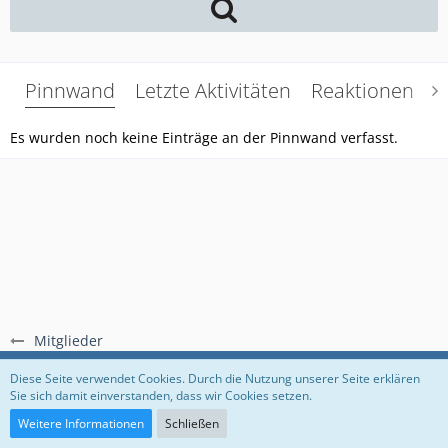
Pinnwand
Letzte Aktivitäten
Reaktionen
Ü
Es wurden noch keine Einträge an der Pinnwand verfasst.
Mitglieder
Regeln
Datenschutzerklärung
Impressum
Diese Seite verwendet Cookies. Durch die Nutzung unserer Seite erklären
Sie sich damit einverstanden, dass wir Cookies setzen.
Community-Software:
WoltLab Suite™
Weitere Informationen
Schließen