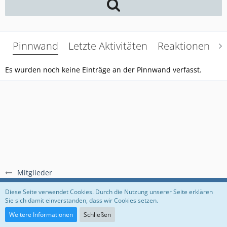
Pinnwand
Letzte Aktivitäten
Reaktionen
Ü
Es wurden noch keine Einträge an der Pinnwand verfasst.
Mitglieder
Regeln
Datenschutzerklärung
Impressum
Diese Seite verwendet Cookies. Durch die Nutzung unserer Seite erklären
Sie sich damit einverstanden, dass wir Cookies setzen.
Community-Software:
WoltLab Suite™
Weitere Informationen
Schließen