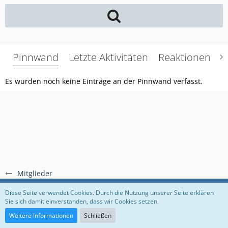
Pinnwand
Letzte Aktivitäten
Reaktionen
Ü
Es wurden noch keine Einträge an der Pinnwand verfasst.
Mitglieder
Regeln
Datenschutzerklärung
Impressum
Diese Seite verwendet Cookies. Durch die Nutzung unserer Seite erklären
Sie sich damit einverstanden, dass wir Cookies setzen.
Community-Software:
WoltLab Suite™
Weitere Informationen
Schließen