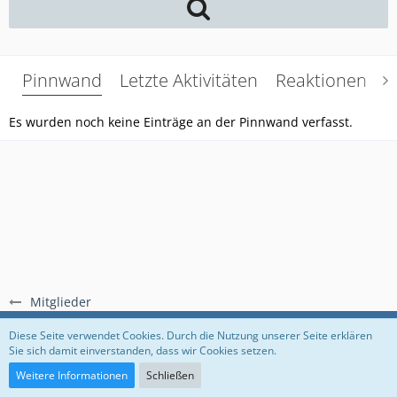
Pinnwand
Letzte Aktivitäten
Reaktionen
Ü
Es wurden noch keine Einträge an der Pinnwand verfasst.
Mitglieder
Regeln
Datenschutzerklärung
Impressum
Diese Seite verwendet Cookies. Durch die Nutzung unserer Seite erklären
Sie sich damit einverstanden, dass wir Cookies setzen.
Community-Software:
WoltLab Suite™
Weitere Informationen
Schließen