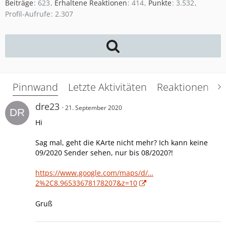
Beiträge
623
Erhaltene Reaktionen
414
Punkte
3.532
Profil-Aufrufe
2.307
Pinnwand
Letzte Aktivitäten
Reaktionen
Ü
dre23
21. September 2020
Hi
Sag mal, geht die KArte nicht mehr? Ich kann keine
09/2020 Sender sehen, nur bis 08/2020?!
https://www.google.com/maps/d/…
2%2C8.96533678178207&z=10
Gruß