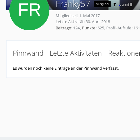
Franky57
Mitglied
Mitglied seit 1. Mai 2017
Letzte Aktivität:
30. April 2018
Beiträge
124
Punkte
625
Profil-Aufrufe
161
Pinnwand
Letzte Aktivitäten
Reaktione
Es wurden noch keine Einträge an der Pinnwand verfasst.